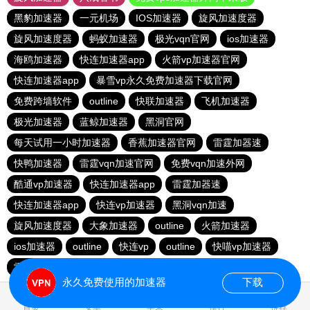
黑豹加速器
一元机场
IOS加速器
旋风加速度器
旋风加速度器
蚂蚁加速器
极光vqn官网
ios加速器
海鸥加速器
快连加速器app
火箭vp加速器官网
快连加速器app
暴雪vp永久免费加速器下载官网
免费跨墙软件
outline
快联加速器
飞机加速器
极光加速器
蓝鲸加速器
黑洞官网
每天试用一小时加速器
香蕉加速器官网
雷霆加器速
快鸭加速器
雷霆vqn加速官网
免费vqn加速外网
酷通vp加速器
快连加速器app
雷霆加器速
快连加速器app
快连vp加速器
黑洞vqn加速
旋风加速度器
大象加速器
outline
火箭加速器
ios加速器
outline
快连vp
outline
快喵vp加速器
雷霆加器速
永久免费使用的加速器
下载
1.395614s
首页
安卓
苹果
排行
推荐