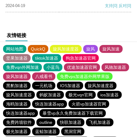
2024-04-19
支持
[0]
反对
[0]
友情链接
网站地图
QuickQ
旋风加速度器
旋风
旋风加速
坚果加速器
tiktok加速器
狗急加速器官网
免费vqn外网加速
小蓝鸟
优途加速器官网
风驰加速器
旋风加速器
八戒看书
免费vps加速器外网苹果版
黑豹加速器
一元机场
IOS加速器
旋风加速度器
旋风加速度器
蚂蚁加速器
极光vqn官网
ios加速器
海鸥加速器
快连加速器app
火箭vp加速器官网
快连加速器app
暴雪vp永久免费加速器下载官网
免费跨墙软件
outline
快联加速器
飞机加速器
极光加速器
蓝鲸加速器
黑洞官网