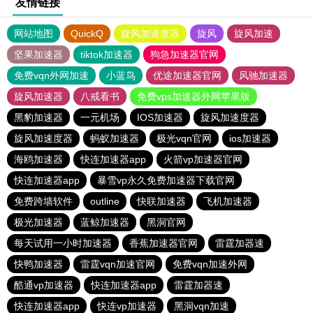
友情链接
网站地图
QuickQ
旋风加速度器
旋风
旋风加速
坚果加速器
tiktok加速器
狗急加速器官网
免费vqn外网加速
小蓝鸟
优途加速器官网
风驰加速器
旋风加速器
八戒看书
免费vps加速器外网苹果版
黑豹加速器
一元机场
IOS加速器
旋风加速度器
旋风加速度器
蚂蚁加速器
极光vqn官网
ios加速器
海鸥加速器
快连加速器app
火箭vp加速器官网
快连加速器app
暴雪vp永久免费加速器下载官网
免费跨墙软件
outline
快联加速器
飞机加速器
极光加速器
蓝鲸加速器
黑洞官网
每天试用一小时加速器
香蕉加速器官网
雷霆加器速
快鸭加速器
雷霆vqn加速官网
免费vqn加速外网
酷通vp加速器
快连加速器app
雷霆加器速
快连加速器app
快连vp加速器
黑洞vqn加速