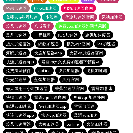
坚果加速器
tiktok加速器
狗急加速器官网
免费vqn外网加速
小蓝鸟
优途加速器官网
风驰加速器
旋风加速器
八戒看书
免费vps加速器外网苹果版
黑豹加速器
一元机场
IOS加速器
旋风加速度器
旋风加速度器
蚂蚁加速器
极光vqn官网
ios加速器
海鸥加速器
快连加速器app
火箭vp加速器官网
快连加速器app
暴雪vp永久免费加速器下载官网
免费跨墙软件
outline
快联加速器
飞机加速器
极光加速器
蓝鲸加速器
黑洞官网
每天试用一小时加速器
香蕉加速器官网
雷霆加器速
快鸭加速器
雷霆vqn加速官网
免费vqn加速外网
酷通vp加速器
快连加速器app
雷霆加器速
快连加速器app
快连vp加速器
黑洞vqn加速
旋风加速度器
大象加速器
outline
火箭加速器