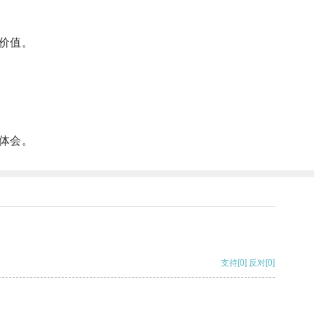
价值。
体会。
支持
[0]
反对
[0]