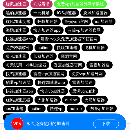
旋风加速器
八戒看书
免费vps加速器外网苹果版
黑豹加速器
一元机场
IOS加速器
旋风加速度器
旋风加速度器
蚂蚁加速器
极光vqn官网
ios加速器
海鸥加速器
快连加速器app
火箭vp加速器官网
快连加速器app
暴雪vp永久免费加速器下载官网
免费跨墙软件
outline
快联加速器
飞机加速器
极光加速器
蓝鲸加速器
黑洞官网
每天试用一小时加速器
香蕉加速器官网
雷霆加器速
快鸭加速器
雷霆vqn加速官网
免费vqn加速外网
酷通vp加速器
快连加速器app
雷霆加器速
快连加速器app
快连vp加速器
黑洞vqn加速
旋风加速度器
大象加速器
outline
火箭加速器
ios加速器
outline
快连vp
outline
快喵vp加速器
雷霆加器速
永久免费使用的加速器
下载