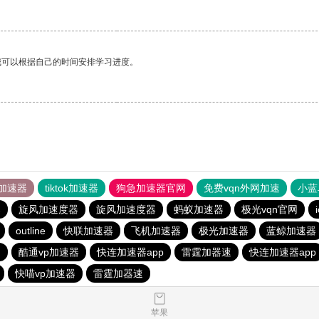
我可以根据自己的时间安排学习进度。
加速器
tiktok加速器
狗急加速器官网
免费vqn外网加速
小蓝
器
旋风加速度器
旋风加速度器
蚂蚁加速器
极光vqn官网
outline
快联加速器
飞机加速器
极光加速器
蓝鲸加速器
网
酷通vp加速器
快连加速器app
雷霆加器速
快连加速器app
快喵vp加速器
雷霆加器速
苹果