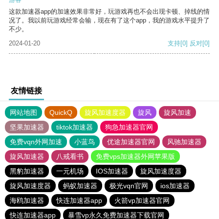
这款加速器app的加速效果非常好，玩游戏再也不会出现卡顿、掉线的情
况了。我以前玩游戏经常会输，现在有了这个app，我的游戏水平提升了
不少。
2024-01-20
支持
[0]
反对
[0]
友情链接
网站地图
QuickQ
旋风加速度器
旋风
旋风加速
坚果加速器
tiktok加速器
狗急加速器官网
免费vqn外网加速
小蓝鸟
优途加速器官网
风驰加速器
旋风加速器
八戒看书
免费vps加速器外网苹果版
黑豹加速器
一元机场
IOS加速器
旋风加速度器
旋风加速度器
蚂蚁加速器
极光vqn官网
ios加速器
海鸥加速器
快连加速器app
火箭vp加速器官网
快连加速器app
暴雪vp永久免费加速器下载官网