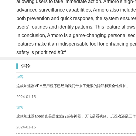
allowing users to take immediate action. Armoro's high-r
advanced surveillance capabilities, Armoro also include
both prevention and quick response, the system ensures p
users' routines and identify patterns. This feature allow
In conclusion, Armoro is a game-changing personal securit
features make it an indispensable tool for enhancing per
safety is prioritized.#3#
评论
游客
这款加速器VPM应用程序已经为我们带来了无限的隐私和安全性保护。
2024-01-15
游客
这款加速器app简直是居家旅行必备神器，无论是看视频、玩游戏还是工
2024-01-15