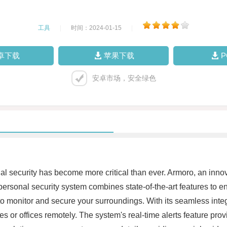
工具
|
时间：2024-01-15
|
卓下载
苹果下载
安卓市场，安全绿色
nal security has become more critical than ever. Armoro, an inno
 personal security system combines state-of-the-art features to
o monitor and secure your surroundings. With its seamless integ
 or offices remotely. The system's real-time alerts feature provid