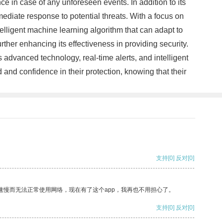
e in case of any unforeseen events. In addition to its
ediate response to potential threats. With a focus on
elligent machine learning algorithm that can adapt to
rther enhancing its effectiveness in providing security.
s advanced technology, real-time alerts, and intelligent
and confidence in their protection, knowing that their
支持
[0]
反对
[0]
速慢而无法正常使用网络，现在有了这个app，我再也不用担心了。
支持
[0]
反对
[0]