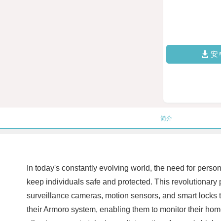
安
简介
In today's constantly evolving world, the need for perso
keep individuals safe and protected. This revolutionary
surveillance cameras, motion sensors, and smart locks t
their Armoro system, enabling them to monitor their homes