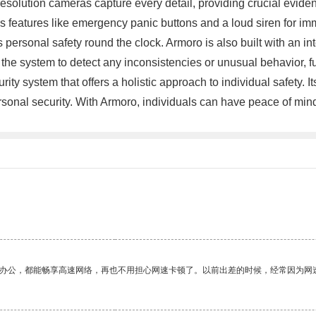
esolution cameras capture every detail, providing crucial evidenc
s features like emergency panic buttons and a loud siren for imm
ersonal safety round the clock. Armoro is also built with an int
s the system to detect any inconsistencies or unusual behavior, fu
y system that offers a holistic approach to individual safety. It
sonal security. With Armoro, individuals can have peace of mind 
作办公，都能畅享高速网络，再也不用担心网速卡顿了。以前出差的时候，经常因为网