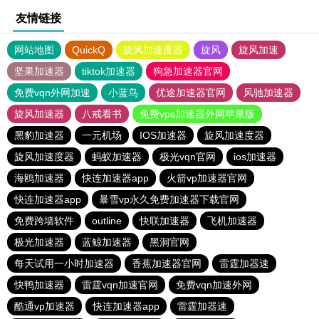
友情链接
网站地图
QuickQ
旋风加速度器
旋风
旋风加速
坚果加速器
tiktok加速器
狗急加速器官网
免费vqn外网加速
小蓝鸟
优途加速器官网
风驰加速器
旋风加速器
八戒看书
免费vps加速器外网苹果版
黑豹加速器
一元机场
IOS加速器
旋风加速度器
旋风加速度器
蚂蚁加速器
极光vqn官网
ios加速器
海鸥加速器
快连加速器app
火箭vp加速器官网
快连加速器app
暴雪vp永久免费加速器下载官网
免费跨墙软件
outline
快联加速器
飞机加速器
极光加速器
蓝鲸加速器
黑洞官网
每天试用一小时加速器
香蕉加速器官网
雷霆加器速
快鸭加速器
雷霆vqn加速官网
免费vqn加速外网
酷通vp加速器
快连加速器app
雷霆加器速