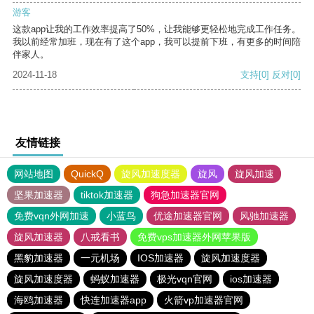
游客
这款app让我的工作效率提高了50%，让我能够更轻松地完成工作任务。
我以前经常加班，现在有了这个app，我可以提前下班，有更多的时间陪
伴家人。
2024-11-18
支持
[0]
反对
[0]
友情链接
网站地图
QuickQ
旋风加速度器
旋风
旋风加速
坚果加速器
tiktok加速器
狗急加速器官网
免费vqn外网加速
小蓝鸟
优途加速器官网
风驰加速器
旋风加速器
八戒看书
免费vps加速器外网苹果版
黑豹加速器
一元机场
IOS加速器
旋风加速度器
旋风加速度器
蚂蚁加速器
极光vqn官网
ios加速器
海鸥加速器
快连加速器app
火箭vp加速器官网