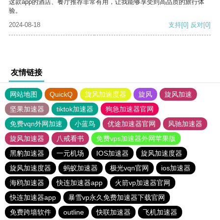
这款app的酒店、餐厅推荐非常有用，让我能够享受到高品质的旅行体
验。
2024-08-18
支持
[0]
反对
[0]
友情链接
网站地图
QuickQ
旋风加速度器
旋风
旋风加速
坚果加速器
tiktok加速器
狗急加速器官网
免费vqn外网加速
小蓝鸟
优途加速器官网
风驰加速器
旋风加速器
八戒看书
免费vps加速器外网苹果版
黑豹加速器
一元机场
IOS加速器
旋风加速度器
旋风加速度器
蚂蚁加速器
极光vqn官网
ios加速器
海鸥加速器
快连加速器app
火箭vp加速器官网
快连加速器app
暴雪vp永久免费加速器下载官网
免费跨墙软件
outline
快联加速器
飞机加速器