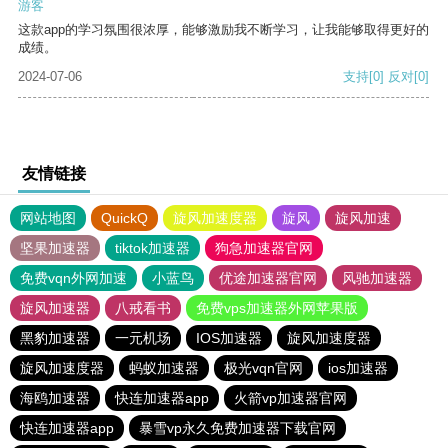
游客
这款app的学习氛围很浓厚，能够激励我不断学习，让我能够取得更好的
成绩。
2024-07-06
支持
[0]
反对
[0]
友情链接
网站地图
QuickQ
旋风加速度器
旋风
旋风加速
坚果加速器
tiktok加速器
狗急加速器官网
免费vqn外网加速
小蓝鸟
优途加速器官网
风驰加速器
旋风加速器
八戒看书
免费vps加速器外网苹果版
黑豹加速器
一元机场
IOS加速器
旋风加速度器
旋风加速度器
蚂蚁加速器
极光vqn官网
ios加速器
海鸥加速器
快连加速器app
火箭vp加速器官网
快连加速器app
暴雪vp永久免费加速器下载官网