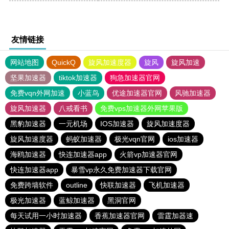
友情链接
网站地图
QuickQ
旋风加速度器
旋风
旋风加速
坚果加速器
tiktok加速器
狗急加速器官网
免费vqn外网加速
小蓝鸟
优途加速器官网
风驰加速器
旋风加速器
八戒看书
免费vps加速器外网苹果版
黑豹加速器
一元机场
IOS加速器
旋风加速度器
旋风加速度器
蚂蚁加速器
极光vqn官网
ios加速器
海鸥加速器
快连加速器app
火箭vp加速器官网
快连加速器app
暴雪vp永久免费加速器下载官网
免费跨墙软件
outline
快联加速器
飞机加速器
极光加速器
蓝鲸加速器
黑洞官网
每天试用一小时加速器
香蕉加速器官网
雷霆加器速