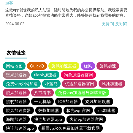
游客
这款app就像我的私人助理，随时随地为我的办公提供帮助。我经常需要
查找资料，这款app的搜索功能非常强大，能够快速找到我需要的信息。
2024-06-02
支持
[0]
反对
[0]
友情链接
网站地图
QuickQ
旋风加速度器
旋风
旋风加速
坚果加速器
tiktok加速器
狗急加速器官网
免费vqn外网加速
小蓝鸟
优途加速器官网
风驰加速器
旋风加速器
八戒看书
免费vps加速器外网苹果版
黑豹加速器
一元机场
IOS加速器
旋风加速度器
旋风加速度器
蚂蚁加速器
极光vqn官网
ios加速器
海鸥加速器
快连加速器app
火箭vp加速器官网
快连加速器app
暴雪vp永久免费加速器下载官网