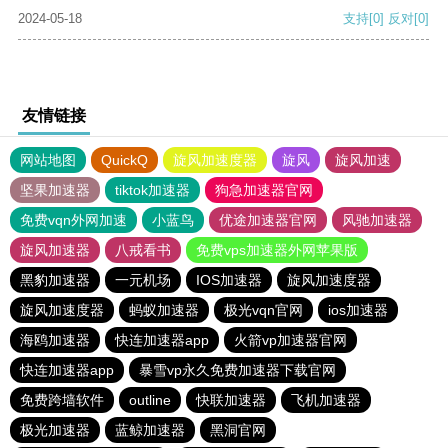
2024-05-18
支持
[0]
反对
[0]
友情链接
网站地图
QuickQ
旋风加速度器
旋风
旋风加速
坚果加速器
tiktok加速器
狗急加速器官网
免费vqn外网加速
小蓝鸟
优途加速器官网
风驰加速器
旋风加速器
八戒看书
免费vps加速器外网苹果版
黑豹加速器
一元机场
IOS加速器
旋风加速度器
旋风加速度器
蚂蚁加速器
极光vqn官网
ios加速器
海鸥加速器
快连加速器app
火箭vp加速器官网
快连加速器app
暴雪vp永久免费加速器下载官网
免费跨墙软件
outline
快联加速器
飞机加速器
极光加速器
蓝鲸加速器
黑洞官网