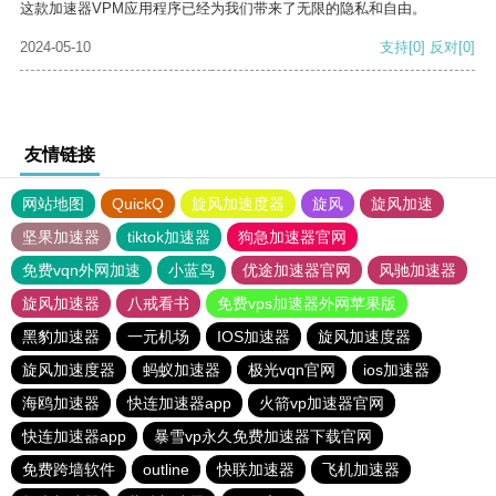
这款加速器VPM应用程序已经为我们带来了无限的隐私和自由。
2024-05-10
支持
[0]
反对
[0]
友情链接
网站地图
QuickQ
旋风加速度器
旋风
旋风加速
坚果加速器
tiktok加速器
狗急加速器官网
免费vqn外网加速
小蓝鸟
优途加速器官网
风驰加速器
旋风加速器
八戒看书
免费vps加速器外网苹果版
黑豹加速器
一元机场
IOS加速器
旋风加速度器
旋风加速度器
蚂蚁加速器
极光vqn官网
ios加速器
海鸥加速器
快连加速器app
火箭vp加速器官网
快连加速器app
暴雪vp永久免费加速器下载官网
免费跨墙软件
outline
快联加速器
飞机加速器